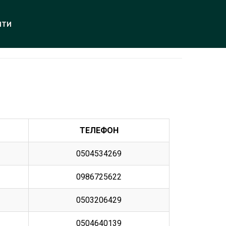
ИТИ
ТЕЛЕФОН
0504534269
0986725622
0503206429
0504640139