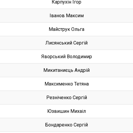
Карпухін Ігор
Іванов Максим
Майструк Ольга
Лисянський Сергій
Яворський Володимир
Микитаниєць Андрій
Максименко Тетяна
Резніченко Сергій
Юзвишин Михаіл
Бондаренко Сергій