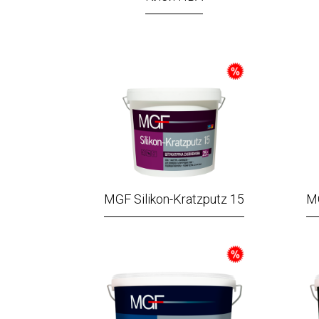
MGF Silikon-Kratzputz 15
MG