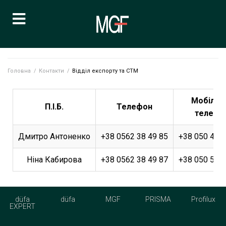
Головна
/
Контакти
/
Відділ експорту та СТМ
Мобільн
П.І.Б.
Телефон
телефо
Дмитро Антоненко
+38 0562 38 49 85
+38 050 481 
Ніна Кабирова
+38 0562 38 49 87
+38 050 559 
düfa
düfa
MGF
PRISMA
Profilux
EXPERT