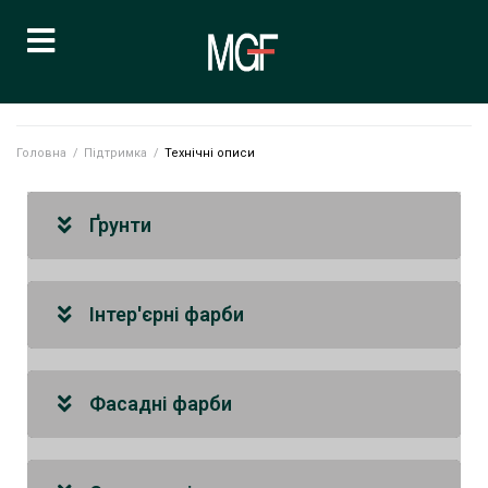
Головна
/
Підтримка
/
Технічні описи
Ґрунти
Інтер'єрні фарби
Фасадні фарби