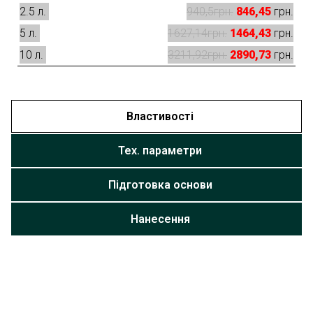
2.5 л.
940,5
846,45
грн.
5 л.
1627,14
1464,43
грн.
10 л.
3211,92
2890,73
грн.
Властивості
Тех. параметри
Підготовка основи
Нанесення