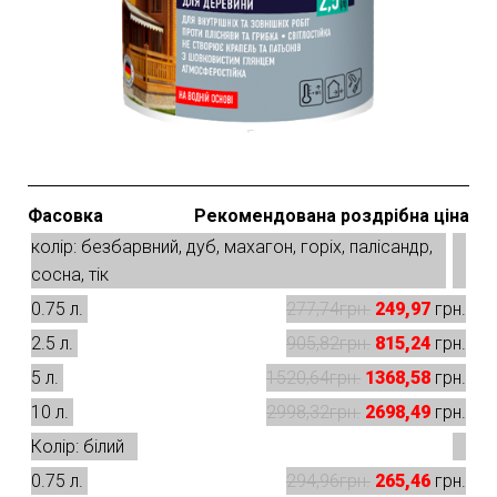
Фасовка
Рекомендована роздрібна ціна
колір: безбарвний, дуб, махагон, горіх, палісандр,
сосна, тік
0.75 л.
277,74
249,97
грн.
2.5 л.
905,82
815,24
грн.
5 л.
1520,64
1368,58
грн.
10 л.
2998,32
2698,49
грн.
Колір: білий
0.75 л.
294,96
265,46
грн.