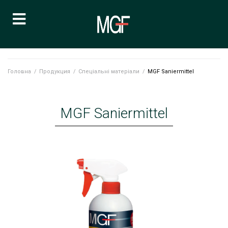
Головна
/
Продукция
/
Спеціальні матеріали
/
MGF Saniermittel
MGF Saniermittel